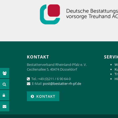
KONTAKT
SERVI
Bestatterverband Rheinland-Pfalz e. V.
Wa
Cecilienallee 5, 40474 Düsseldorf
Ku
Tr
Tel.: +49 (0)211 / 6 90 64-0
Hi
E-Mail:
p
ost@bestatter-rh-pf.de
KONTAKT