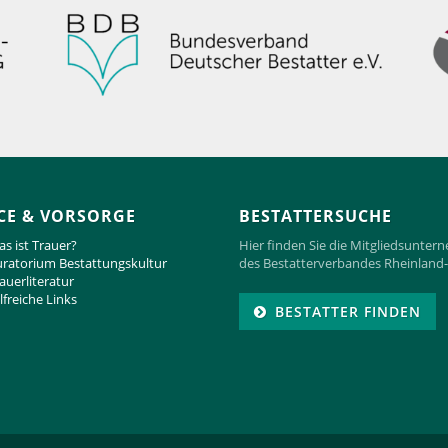
CE & VORSORGE
BESTATTERSUCHE
s ist Trauer?
Hier finden Sie die Mitgliedsunte
ratorium Bestattungskultur
des Bestatterverbandes Rheinland-
auerliteratur
lfreiche Links
BESTATTER FINDEN